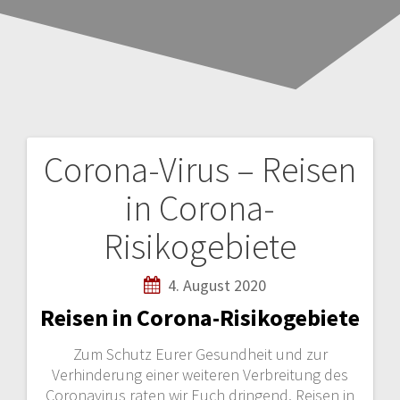
Corona-Virus – Reisen
B
in Corona-
e
Risikogebiete
i
4. August 2020
t
Reisen in Corona-Risikogebiete
r
Zum Schutz Eurer Gesundheit und zur
a
Verhinderung einer weiteren Verbreitung des
Coronavirus raten wir Euch dringend, Reisen in