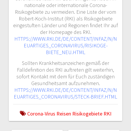
g
nationale oder internationale Corona-
Risikogebiete zu vermeiden. Eine Liste der vom
s
Robert-Koch-Institut (RKI) als Risikogebiete
eingestuften Länder und Regionen findet Ihr auf
n
der Homepage des RKI.
a
HTTPS://WWW.RKI.DE/DE/CONTENT/INFAZ/N/N
EUARTIGES_CORONAVIRUS/RISIKOGE-
v
BIETE_NEU.HTML
Sollten Krankheitsanzeichen gemäß der
i
Falldefinition des RKI auftreten gilt weiterhin,
g
sofort Kontakt mit dem für Euch zuständigen
Gesundheitsamt aufzunehmen.
a
HTTPS://WWW.RKI.DE/DE/CONTENT/INFAZ/N/N
EUARTIGES_CORONAVIRUS/STECK-BRIEF.HTML
t
i
Corona-Virus
Reisen
Risikogebiete
RKI
o