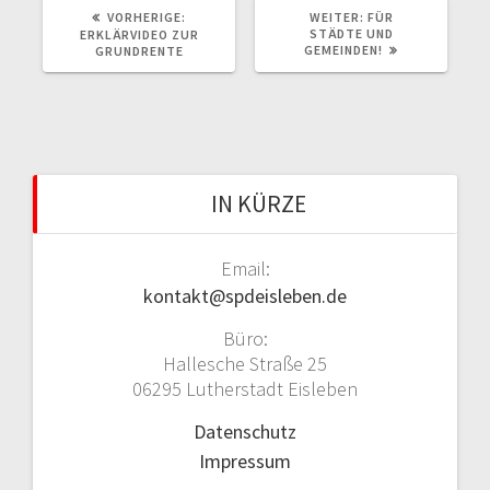
VORHERIGE:
V
WEITER:
N
FÜR
n
O
STÄDTE UND
Ä
ERKLÄRVIDEO ZUR
R
GEMEINDEN!
C
GRUNDRENTE
H
H
E
S
R
T
I
E
G
R
E
B
R
E
B
I
E
IN KÜRZE
T
I
R
T
A
R
G
A
:
Email:
G
kontakt@spdeisleben.de
:
Büro:
Hallesche Straße 25
06295 Lutherstadt Eisleben
Datenschutz
Impressum