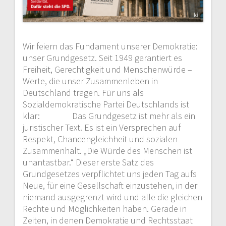
s
n
a
Wir feiern das Fundament unserer Demokratie:
unser Grundgesetz. Seit 1949 garantiert es
v
Freiheit, Gerechtigkeit und Menschenwürde –
Werte, die unser Zusammenleben in
i
Deutschland tragen. Für uns als
Sozialdemokratische Partei Deutschlands ist
g
klar: Das Grundgesetz ist mehr als ein
juristischer Text. Es ist ein Versprechen auf
a
Respekt, Chancengleichheit und sozialen
Zusammenhalt. „Die Würde des Menschen ist
t
unantastbar.“ Dieser erste Satz des
i
Grundgesetzes verpflichtet uns jeden Tag aufs
Neue, für eine Gesellschaft einzustehen, in der
o
niemand ausgegrenzt wird und alle die gleichen
Rechte und Möglichkeiten haben. Gerade in
n
Zeiten, in denen Demokratie und Rechtsstaat