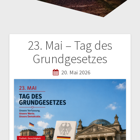
23. Mai – Tag des
B
Grundgesetzes
e
20. Mai 2026
i
t
r
a
g