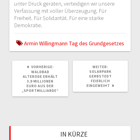
unter Druck geraten, verteidigen wir unsere
Verfassung mit voller Überzeugung. Für
Freiheit. Für Solidarität. Für eine starke
Demokratie.
Armin Willingmann
Tag des Grundgesetzes
VORHERIGE:
V
WEITER:
N
O
SOLARPARK
Ä
WALDBAD
R
GERBSTEDT
C
ALTERODE ERHÄLT
H
FEIERLICH
H
3,9 MILLIONEN
E
EINGEWEIHT
S
EURO AUS DER
R
T
„SPORTMILLIARDE“
I
E
G
R
E
B
R
E
B
I
E
T
I
R
T
A
R
IN KÜRZE
G
A
: